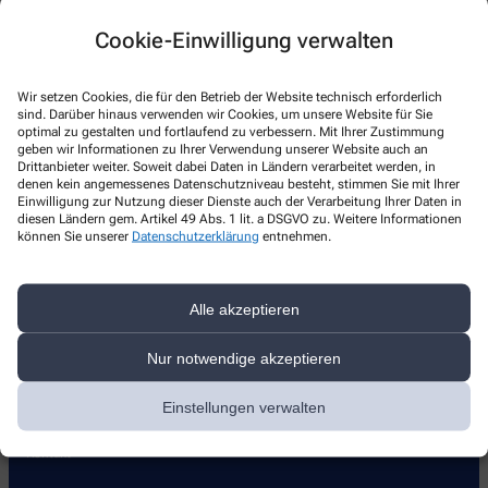
Kontakt
Cookie-Einwilligung verwalten
Apotheke im Milaneo
Wir setzen Cookies, die für den Betrieb der Website technisch erforderlich
Mailänder Platz 7
,
70173
Stuttgart
sind. Darüber hinaus verwenden wir Cookies, um unsere Website für Sie
optimal zu gestalten und fortlaufend zu verbessern. Mit Ihrer Zustimmung
+49-711/1 20 43 10
geben wir Informationen zu Ihrer Verwendung unserer Website auch an
Drittanbieter weiter. Soweit dabei Daten in Ländern verarbeitet werden, in
+49-711/12 04 31 29
denen kein angemessenes Datenschutzniveau besteht, stimmen Sie mit Ihrer
Einwilligung zur Nutzung dieser Dienste auch der Verarbeitung Ihrer Daten in
+49-7111204310
diesen Ländern gem. Artikel 49 Abs. 1 lit. a DSGVO zu. Weitere Informationen
info@apothekeimmilaneo.de
können Sie unserer
Datenschutzerklärung
entnehmen.
Alle akzeptieren
Nur notwendige akzeptieren
Über uns
Leistungen
Einstellungen verwalten
Treuepass
Kontakt