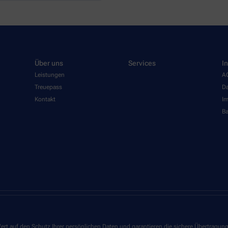
Über uns
Services
I
Leistungen
A
Treuepass
Da
Kontakt
I
Ba
ert auf den Schutz Ihrer persönlichen Daten und garantieren die sichere Übertragun