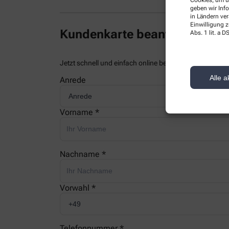
Cookies, um u
geben wir Inf
in Ländern ve
Einwilligung z
Kundenkarte beantragen
Abs. 1 lit. a
Jetzt schnell und einfach online beantragen und beim
Alle a
Anrede
Vorname *
Nachname *
Vorwahl *
Telefonnummer *