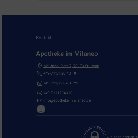
Kontakt
Apotheke im Milaneo
Mailänder Platz 7
,
70173
Stuttgart
+49-711/1 20 43 10
+49-711/12 04 31 29
+49-7111204310
info@apothekeimmilaneo.de
Wir legen großen W