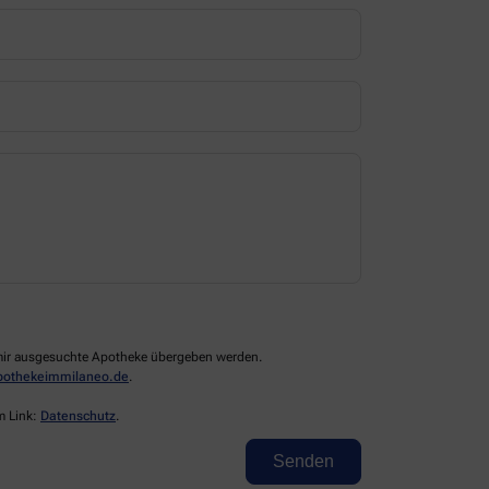
n mir ausgesuchte Apotheke übergeben werden.
pothekeimmilaneo.de
.
m Link:
Datenschutz
.