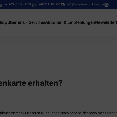
+49-711/12 04 31 29
+49-7111204310
info@apothekeimmilaneo.de
shop
Über uns
Services
Aktionen & Empfehlungen
Newsletter
nkarte erhalten?
karte bieten wir unseren Kund:innen einen Service, der noch mehr Sicherhe