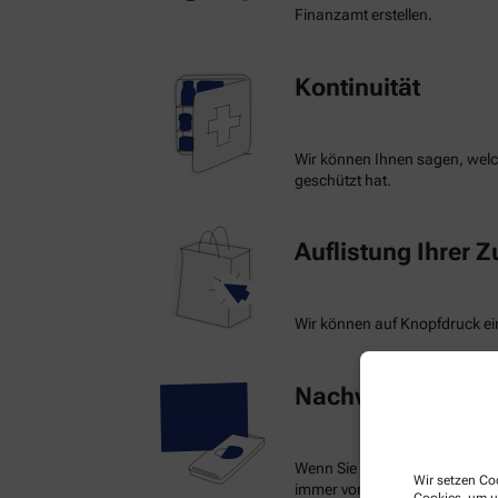
Finanzamt erstellen.
Kontinuität
Wir können Ihnen sagen, welch
geschützt hat.
Auflistung Ihrer 
Wir können auf Knopfdruck ein
Nachweis Ihrer Be
Wenn Sie einen Ausweis über 
Wir setzen Coo
immer vorzeigen.