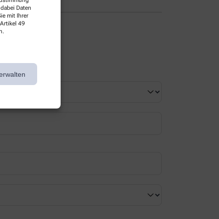
 Zustimmung
 dabei Daten
e mit Ihrer
Artikel 49
n.
erwalten