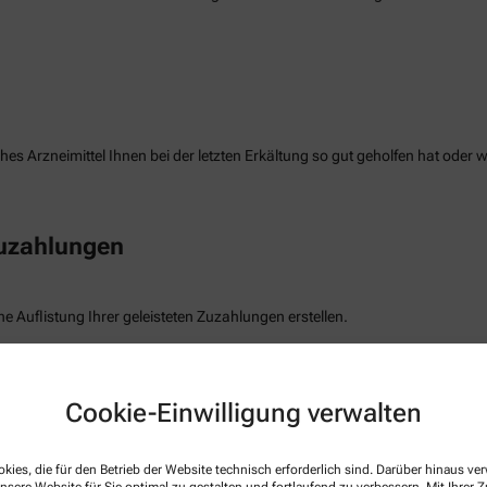
es Arzneimittel Ihnen bei der letzten Erkältung so gut geholfen hat oder 
Zuzahlungen
e Auflistung Ihrer geleisteten Zuzahlungen erstellen.
freiung
Cookie-Einwilligung verwalten
die Befreiung der gesetzlichen Zuzahlung haben, können wir diese Info s
kies, die für den Betrieb der Website technisch erforderlich sind. Darüber hinaus v