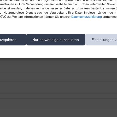
nsere Website für Sie optimal zu gestalten und fortlaufend zu verbessern. Mit Ihrer
ormationen zu Ihrer Verwendung unserer Website auch an Drittanbieter weiter. Soweit
rarbeitet werden, in denen kein angemessenes Datenschutzniveau besteht, stimmen Si
ur Nutzung dieser Dienste auch der Verarbeitung Ihrer Daten in diesen Ländern gem. 
 DSGVO zu. Weitere Informationen können Sie unserer
Datenschutzerklärung
entnehme
 nächsten Besuch bei uns in der Apotheke abholen.
kzeptieren
Nur notwendige akzeptieren
Einstellungen v