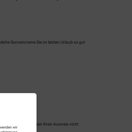
welche Sonnencreme Sie im letzten Urlaub so gut
peichern und Sie müssen Ihren Ausweis nicht
erwenden wir