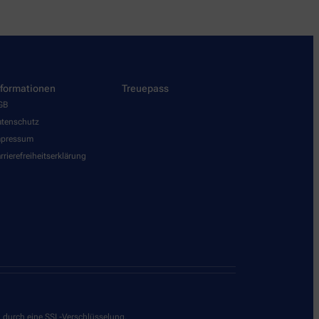
nformationen
Treuepass
GB
tenschutz
mpressum
rrierefreiheitserklärung
g durch eine SSL-Verschlüsselung.